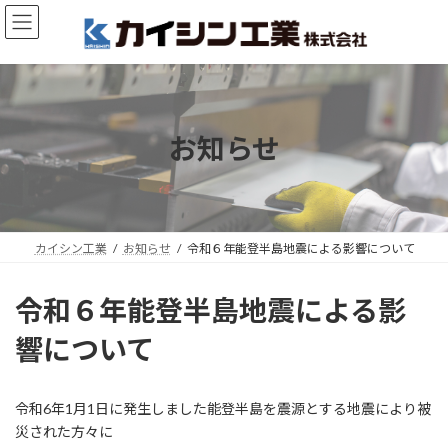
コ
ナ
ン
ビ
テ
ゲ
ン
ー
ツ
シ
へ
ョ
ス
ン
お知らせ
キ
に
ッ
移
プ
動
カイシン工業
お知らせ
令和６年能登半島地震による影響について
令和６年能登半島地震による影
響について
令和6年1月1日に発生しました能登半島を震源とする地震により被
災された方々に